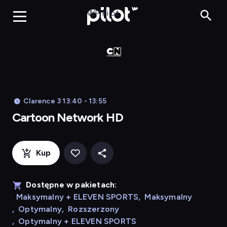
Cart
WP Pilot
Clarence 3 13:40 - 13:55
Cartoon Network HD
Kup
Dostępne w pakietach:
Maksymalny + ELEVEN SPORTS
,
Maksymalny
,
Optymalny
,
Rozszerzony
,
Optymalny + ELEVEN SPORTS