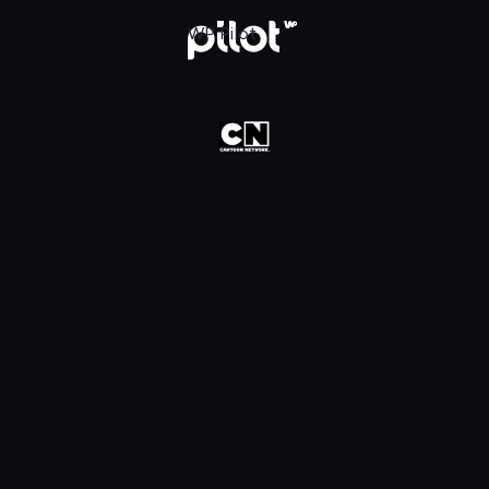
oon Network HD, Oglądaj w WP Pilot
WP Pilot