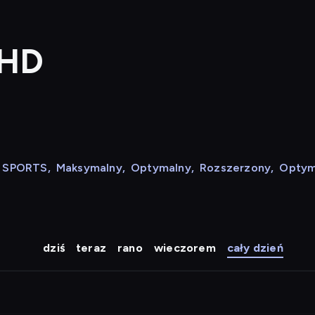
 HD
N SPORTS
,
Maksymalny
,
Optymalny
,
Rozszerzony
,
Optym
dziś
teraz
rano
wieczorem
cały dzień