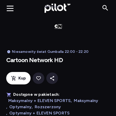
Cart
WP Pilot
Niesamowity świat Gumballa 22:00 - 22:20
Cartoon Network HD
Kup
Dostępne w pakietach:
Maksymalny + ELEVEN SPORTS
,
Maksymalny
,
Optymalny
,
Rozszerzony
,
Optymalny + ELEVEN SPORTS