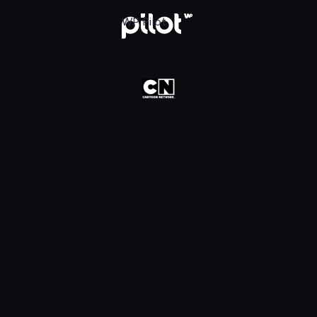
oon Network HD, Oglądaj w WP Pilot
WP Pilot