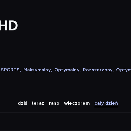
 HD
N SPORTS
,
Maksymalny
,
Optymalny
,
Rozszerzony
,
Optym
dziś
teraz
rano
wieczorem
cały dzień