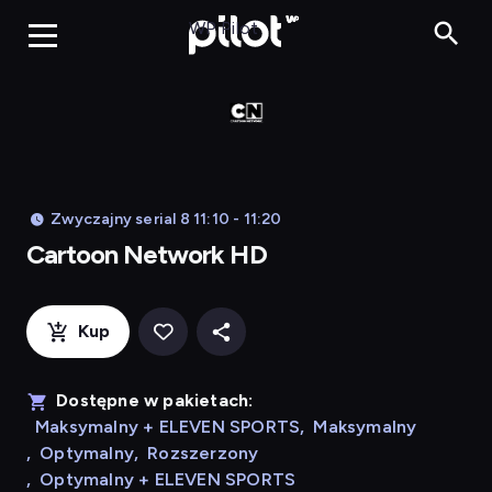
Cart
WP Pilot
Zwyczajny serial 8 11:10 - 11:20
Cartoon Network HD
Kup
Dostępne w pakietach:
Maksymalny + ELEVEN SPORTS
,
Maksymalny
,
Optymalny
,
Rozszerzony
,
Optymalny + ELEVEN SPORTS