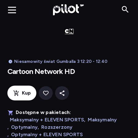
Cart
WP Pilot
Niesamowity świat Gumballa 3 12:20 - 12:40
Cartoon Network HD
Kup
Dostępne w pakietach:
Maksymalny + ELEVEN SPORTS
,
Maksymalny
,
Optymalny
,
Rozszerzony
,
Optymalny + ELEVEN SPORTS