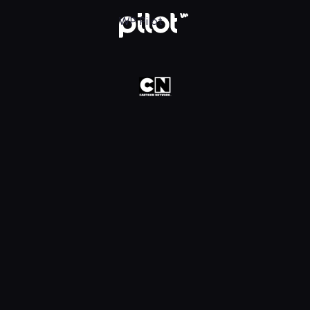
oon Network HD, Oglądaj w WP Pilot
WP Pilot