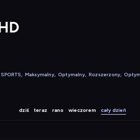
 HD
N SPORTS
,
Maksymalny
,
Optymalny
,
Rozszerzony
,
Optym
dziś
teraz
rano
wieczorem
cały dzień