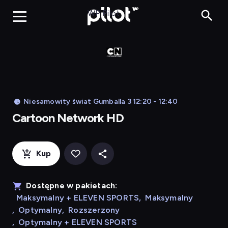
Cart
WP Pilot
Niesamowity świat Gumballa 3 12:20 - 12:40
Cartoon Network HD
Kup
Dostępne w pakietach:
Maksymalny + ELEVEN SPORTS
,
Maksymalny
,
Optymalny
,
Rozszerzony
,
Optymalny + ELEVEN SPORTS