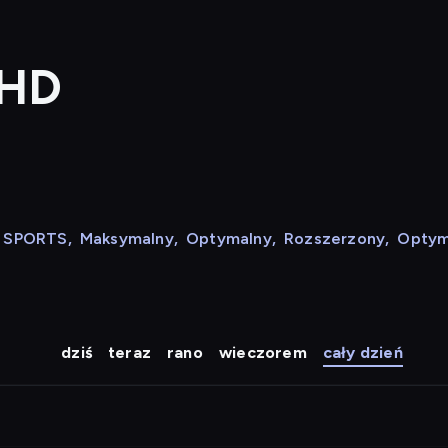
 HD
N SPORTS
,
Maksymalny
,
Optymalny
,
Rozszerzony
,
Optym
dziś
teraz
rano
wieczorem
cały dzień