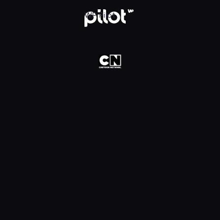
oon Network HD, Oglądaj w WP Pilot
WP Pilot