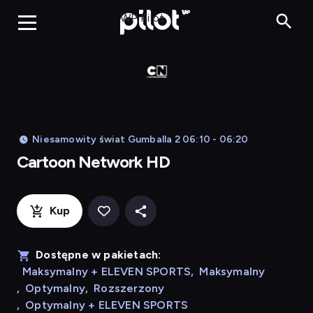
Cart
WP Pilot
Niesamowity świat Gumballa 2 06:10 - 06:20
Cartoon Network HD
Kup
Dostępne w pakietach:
Maksymalny + ELEVEN SPORTS
,
Maksymalny
,
Optymalny
,
Rozszerzony
,
Optymalny + ELEVEN SPORTS