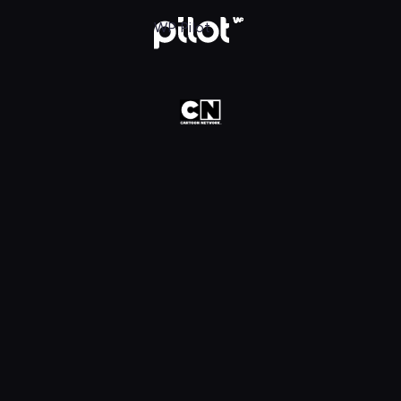
oon Network HD, Oglądaj w WP Pilot
WP Pilot