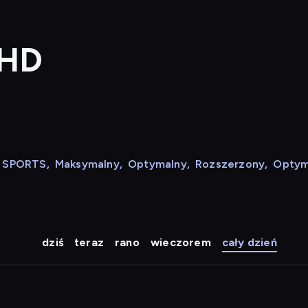
 HD
N SPORTS
,
Maksymalny
,
Optymalny
,
Rozszerzony
,
Optym
dziś
teraz
rano
wieczorem
cały dzień