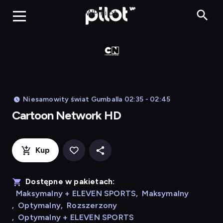
Cart
WP Pilot
Niesamowity świat Gumballa 02:35 - 02:45
Cartoon Network HD
Kup
Dostępne w pakietach:
Maksymalny + ELEVEN SPORTS
,
Maksymalny
,
Optymalny
,
Rozszerzony
,
Optymalny + ELEVEN SPORTS