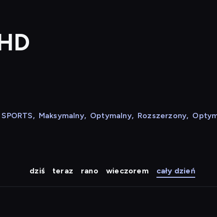
 HD
N SPORTS
,
Maksymalny
,
Optymalny
,
Rozszerzony
,
Optym
dziś
teraz
rano
wieczorem
cały dzień