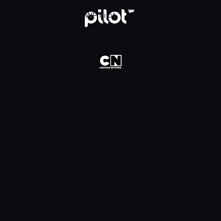
oon Network HD, Oglądaj w WP Pilot
WP Pilot