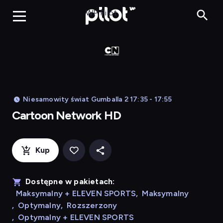
Cart
WP Pilot
Niesamowity świat Gumballa 2 17:35 - 17:55
Cartoon Network HD
Kup
Dostępne w pakietach:
Maksymalny + ELEVEN SPORTS
,
Maksymalny
,
Optymalny
,
Rozszerzony
,
Optymalny + ELEVEN SPORTS