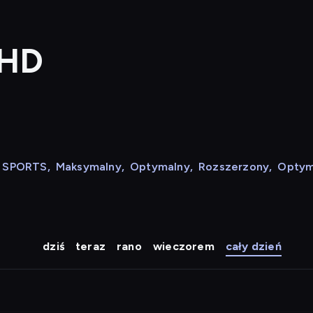
 HD
N SPORTS
,
Maksymalny
,
Optymalny
,
Rozszerzony
,
Optym
dziś
teraz
rano
wieczorem
cały dzień