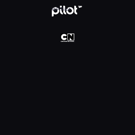
oon Network HD, Oglądaj w WP Pilot
WP Pilot