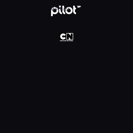
oon Network HD, Oglądaj w WP Pilot
WP Pilot