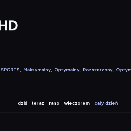
 HD
N SPORTS
,
Maksymalny
,
Optymalny
,
Rozszerzony
,
Optym
dziś
teraz
rano
wieczorem
cały dzień