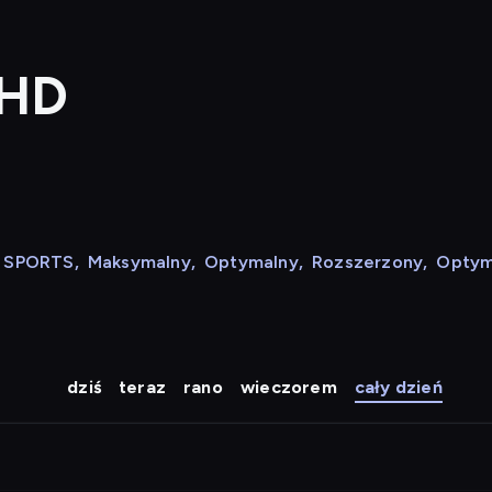
 HD
N SPORTS
,
Maksymalny
,
Optymalny
,
Rozszerzony
,
Optym
dziś
teraz
rano
wieczorem
cały dzień