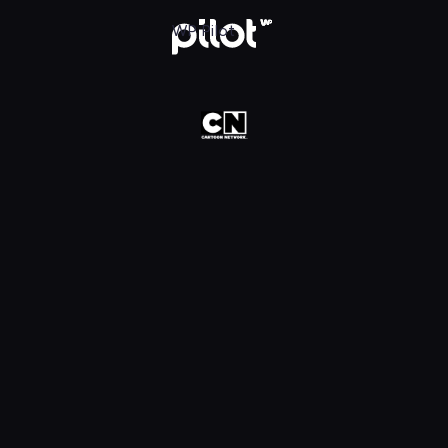
oon Network HD, Oglądaj w WP Pilot
WP Pilot