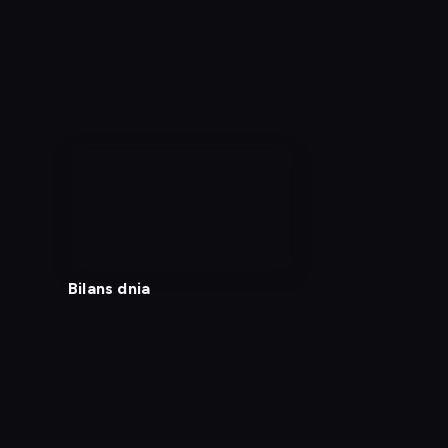
Bilans dnia
Diagnostyka
Test prędkości
Kontakt
Regula