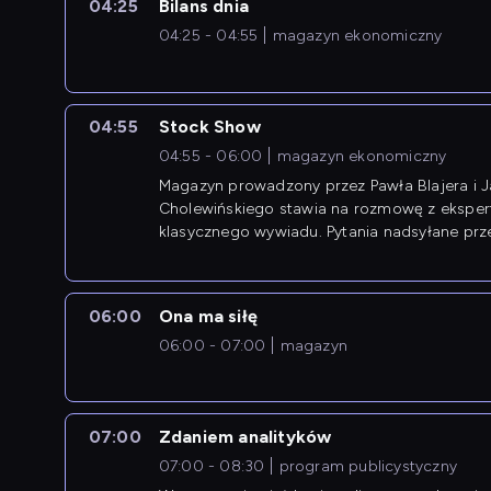
04:25
Bilans dnia
04:25 - 04:55
magazyn ekonomiczny
04:55
Stock Show
04:55 - 06:00
magazyn ekonomiczny
Magazyn prowadzony przez Pawła Blajera i 
Cholewińskiego stawia na rozmowę z eksper
klasycznego wywiadu. Pytania nadsyłane prz
przedsiębiorców współtworzą przebieg dysku
06:00
Ona ma siłę
06:00 - 07:00
magazyn
07:00
Zdaniem analityków
07:00 - 08:30
program publicystyczny