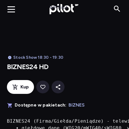
BIZNES24 H
WP Pilot
Stock Show 18:30 - 19:30
BIZNES24 HD
Kup
Dostępne w pakietach:
BIZNES
BIZNES24 (Firma/Giełda/Pieniądze) - telew
   • giełdowe dane (WIG20/mWIG40/sWIG80, w