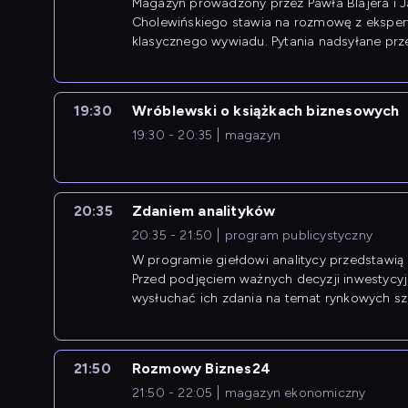
Magazyn prowadzony przez Pawła Blajera i 
Cholewińskiego stawia na rozmowę z eksper
klasycznego wywiadu. Pytania nadsyłane prz
przedsiębiorców współtworzą przebieg dysku
19:30
Wróblewski o książkach biznesowych
19:30 - 20:35
magazyn
20:35
Zdaniem analityków
20:35 - 21:50
program publicystyczny
W programie giełdowi analitycy przedstawią 
Przed podjęciem ważnych decyzji inwestycy
wysłuchać ich zdania na temat rynkowych sza
21:50
Rozmowy Biznes24
21:50 - 22:05
magazyn ekonomiczny