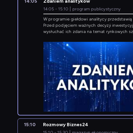
14:05
Zdaniem analityków
14:05 - 15:10
program publicystyczny
W programie giełdowi analitycy przedstawią 
Przed podjęciem ważnych decyzji inwestycy
wysłuchać ich zdania na temat rynkowych sza
15:10
Rozmowy Biznes24
15:10 - 15:30
magazyn ekonomiczny