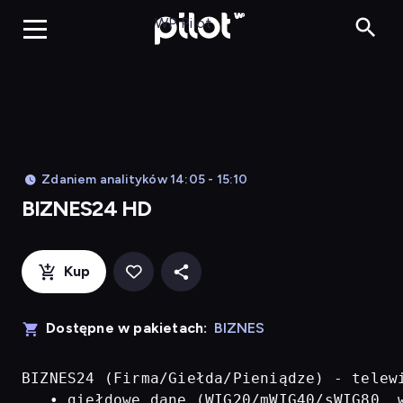
BIZNES24 H
WP Pilot
Zdaniem analityków 14:05 - 15:10
BIZNES24 HD
Kup
Dostępne w pakietach:
BIZNES
BIZNES24 (Firma/Giełda/Pieniądze) - telew
   • giełdowe dane (WIG20/mWIG40/sWIG80, w