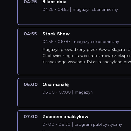
04:25
Bilans dnia
04:25 - 04:55
magazyn ekonomiczny
04:55
Stock Show
04:55 - 06:00
magazyn ekonomiczny
Magazyn prowadzony przez Pawła Blajera i 
Cholewińskiego stawia na rozmowę z eksper
klasycznego wywiadu. Pytania nadsyłane prz
przedsiębiorców współtworzą przebieg dysku
06:00
Ona ma siłę
06:00 - 07:00
magazyn
07:00
Zdaniem analityków
07:00 - 08:30
program publicystyczny