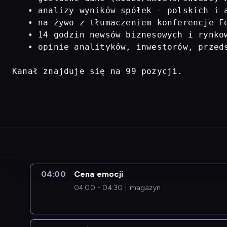
   • analizy wyników spółek - polskich i a
   • na żywo z tłumaczeniem konferencje Fe
   • 14 godzin newsów biznesowych i rynkow
   • opinie analityków, inwestorów, przed
Kanał znajduje się na 99 pozycji.
04:00
Cena emocji
04:00 - 04:30
magazyn