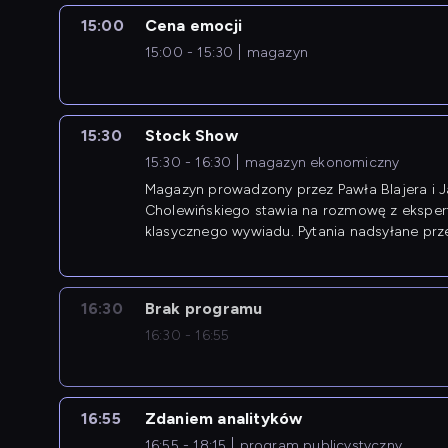
15:00
Cena emocji
15:00 - 15:30
magazyn
15:30
Stock Show
15:30 - 16:30
magazyn ekonomiczny
Magazyn prowadzony przez Pawła Blajera i 
Cholewińskiego stawia na rozmowę z eksper
klasycznego wywiadu. Pytania nadsyłane prz
przedsiębiorców współtworzą przebieg dysku
16:30
Brak programu
16:30 - 16:55
16:55
Zdaniem analityków
16:55 - 18:15
program publicystyczny