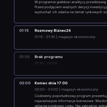
W programie giełdowi analitycy przedstawią 
Przed podjęciem ważnych decyzji inwestycy
wysłuchać ich zdania na temat rynkowych sza
01:15
Rozmowy Biznes24
01:15 - 01:30
magazyn ekonomiczny
01:30
Brak programu
01:30 - 02:00
02:00
Koniec dnia 17:00
02:00 - 03:00
magazyn ekonomiczny
Codzienny popołudniowy program prezentuj
najważniejsze informacje biznesowe. Wiado
głównie polskiego rynku. Nie zabraknie jedna