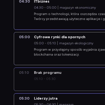
04:30
ITbiznes
04:30 - 05:00
magazyn ekonomiczny
Program o technologii, która oszczędza czas 
Twórcy przedstawiają użyteczne aplikacje i g
05:00
Cyfrowe rynki dla opornych
05:00 - 05:10
magazyn ekologiczny
Program w przystępny sposób wyjaśnia zjawi
blockchaina oraz tokenizacji.
05:10
Brak programu
05:10 - 05:30
05:30
Liderzy jutra
05:30 - 06:30
magazyn