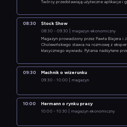
Twórcy przedstawiają użyteczne aplikacje i g
08:30
Stock Show
08:30 - 09:30
magazyn ekonomiczny
Magazyn prowadzony przez Pawła Blajera i 
Cholewińskiego stawia na rozmowę z eksper
klasycznego wywiadu. Pytania nadsyłane prz
przedsiębiorców współtworzą przebieg dysku
09:30
Machnik o wizerunku
09:30 - 10:00
magazyn
10:00
Hermann o rynku pracy
10:00 - 10:30
magazyn ekonomiczny