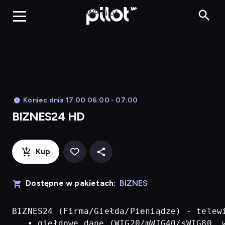
BIZNES24 H
WP Pilot
Koniec dnia 17:00 06:00 - 07:00
BIZNES24 HD
Kup
Dostępne w pakietach:
BIZNES
BIZNES24 (Firma/Giełda/Pieniądze) - telew
   • giełdowe dane (WIG20/mWIG40/sWIG80, w