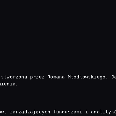
 stworzona przez Romana Młodkowskiego. Je
ienia, 

ów, zarządzających funduszami i analityk