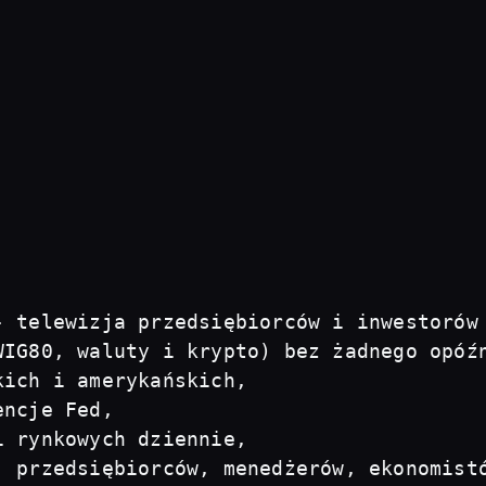
- telewizja przedsiębiorców i inwestorów
IG80, waluty i krypto) bez żadnego opóźn
ich i amerykańskich, 

ncje Fed, 

 rynkowych dziennie, 

, przedsiębiorców, menedżerów, ekonomist