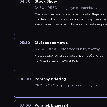
04:30
Stock Show
04:30 - 05:30
magazyn ekonomiczny
Magazyn prowadzony przez Pawła Blajera i 
Cholewińskiego stawia na rozmowę z eksper
klasycznego wywiadu. Pytania nadsyłane prz
przedsiębiorców współtworzą przebieg dysku
05:30
Dłuższa rozmowa
05:30 - 06:00
program publicystyczny
Prowadzący pyta zaproszonych gości o opin
najważniejszych wydarzeń.
06:00
Poranny briefing
06:00 - 07:00
program informacyjny
07:00
Poranek Biznes24