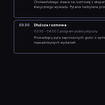
Cholewińskiego stawia na rozmowę z eksper
klasycznego wywiadu. Pytania nadsyłane prz
przedsiębiorców współtworzą przebieg dysku
03:30
Dłuższa rozmowa
03:30 - 04:00
program publicystyczny
Prowadzący pyta zaproszonych gości o opin
najważniejszych wydarzeń.