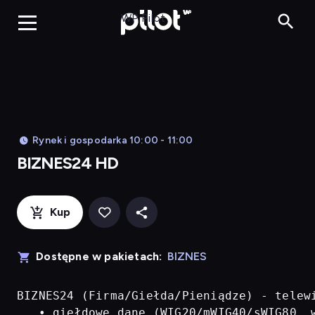
BIZNES24 H
WP Pilot
Rynek i gospodarka 10:00 - 11:00
BIZNES24 HD
Kup
Dostępne w pakietach:
BIZNES
BIZNES24 (Firma/Giełda/Pieniądze) - telew
   • giełdowe dane (WIG20/mWIG40/sWIG80, w