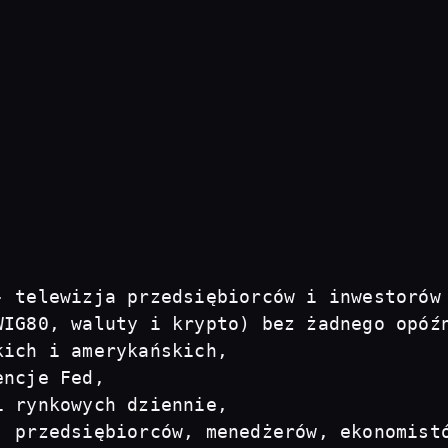
- telewizja przedsiębiorców i inwestorów
IG80, waluty i krypto) bez żadnego opóźn
ich i amerykańskich, 

ncje Fed, 

 rynkowych dziennie, 

, przedsiębiorców, menedżerów, ekonomist