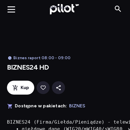
BIZNES24 H
WP Pilot
Biznes raport 08:00 - 09:00
BIZNES24 HD
Kup
Dostępne w pakietach:
BIZNES
BIZNES24 (Firma/Giełda/Pieniądze) - telew
   • giełdowe dane (WIG20/mWIG40/sWIG80, w