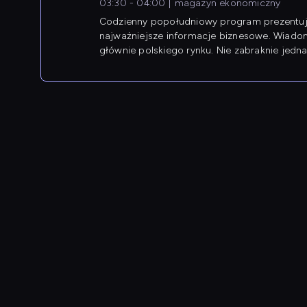
03:30 - 04:00
magazyn ekonomiczny
Codzienny popołudniowy program prezentuj
najważniejsze informacje biznesowe. Wiado
głównie polskiego rynku. Nie zabraknie jedna
newsów z zagranicy.