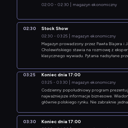
02:00 - 02:30
magazyn ekonomiczny
02:30
Stock Show
02:30 - 03:25
magazyn ekonomiczny
Magazyn prowadzony przez Pawła Blajera i 
Cholewińskiego stawia na rozmowę z eksper
klasycznego wywiadu. Pytania nadsyłane prz
przedsiębiorców współtworzą przebieg dysku
03:25
Koniec dnia 17:00
03:25 - 03:30
magazyn ekonomiczny
Codzienny popołudniowy program prezentuj
najważniejsze informacje biznesowe. Wiado
głównie polskiego rynku. Nie zabraknie jedna
newsów z zagranicy.
03:30
Koniec dnia 17:00