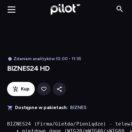
BIZNES24 H
WP Pilot
Zdaniem analityków 10:00 - 11:35
BIZNES24 HD
Kup
Dostępne w pakietach:
BIZNES
BIZNES24 (Firma/Giełda/Pieniądze) - telew
   • giełdowe dane (WIG20/mWIG40/sWIG80, w