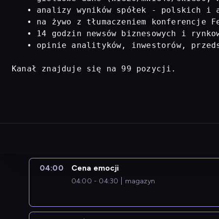
   • analizy wyników spółek - polskich i a
   • na żywo z tłumaczeniem konferencje Fe
   • 14 godzin newsów biznesowych i rynkow
   • opinie analityków, inwestorów, przed
Kanał znajduje się na 99 pozycji.
04:00
Cena emocji
04:00 - 04:30
magazyn