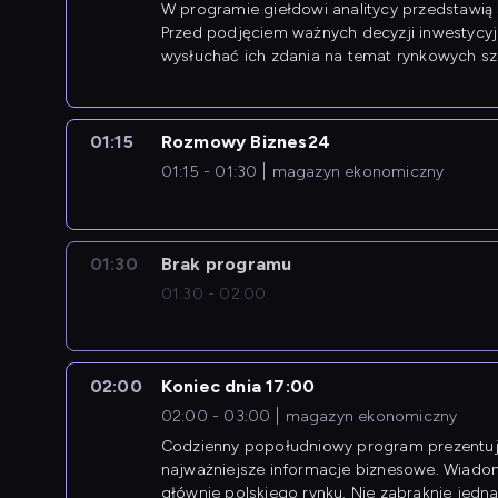
W programie giełdowi analitycy przedstawią 
Przed podjęciem ważnych decyzji inwestycy
wysłuchać ich zdania na temat rynkowych sza
01:15
Rozmowy Biznes24
01:15 - 01:30
magazyn ekonomiczny
01:30
Brak programu
01:30 - 02:00
02:00
Koniec dnia 17:00
02:00 - 03:00
magazyn ekonomiczny
Codzienny popołudniowy program prezentuj
najważniejsze informacje biznesowe. Wiado
głównie polskiego rynku. Nie zabraknie jedna