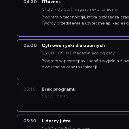
04:30
ITbiznes
04:30 - 05:00
magazyn ekonomiczny
Program o technologii, która oszczędza czas 
Twórcy przedstawiają użyteczne aplikacje i g
05:00
Cyfrowe rynki dla opornych
05:00 - 05:10
magazyn ekologiczny
Program w przystępny sposób wyjaśnia zjawi
blockchaina oraz tokenizacji.
05:10
Brak programu
05:10 - 05:30
05:30
Liderzy jutra
05:30 - 06:30
magazyn