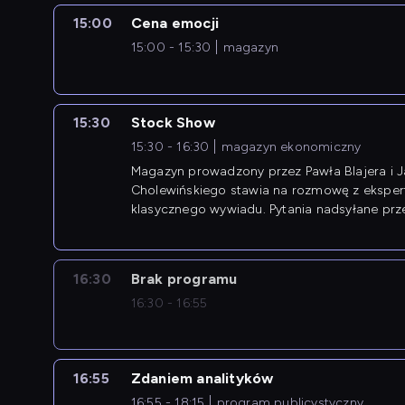
15:00
Cena emocji
15:00 - 15:30
magazyn
15:30
Stock Show
15:30 - 16:30
magazyn ekonomiczny
Magazyn prowadzony przez Pawła Blajera i 
Cholewińskiego stawia na rozmowę z eksper
klasycznego wywiadu. Pytania nadsyłane prz
przedsiębiorców współtworzą przebieg dysku
16:30
Brak programu
16:30 - 16:55
16:55
Zdaniem analityków
16:55 - 18:15
program publicystyczny