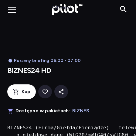
BIZNES24 H
WP Pilot
Poranny briefing 06:00 - 07:00
BIZNES24 HD
Kup
Dostępne w pakietach:
BIZNES
BIZNES24 (Firma/Giełda/Pieniądze) - telew
   • giełdowe dane (WIG20/mWIG40/sWIG80, w