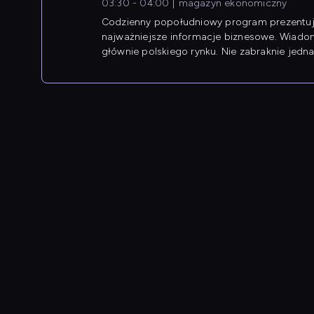
03:30 - 04:00
magazyn ekonomiczny
Codzienny popołudniowy program prezentuj
najważniejsze informacje biznesowe. Wiado
głównie polskiego rynku. Nie zabraknie jedna
newsów z zagranicy.