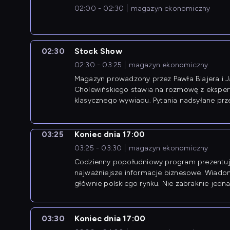
02:00 - 02:30
magazyn ekonomiczny
02:30
Stock Show
02:30 - 03:25
magazyn ekonomiczny
Magazyn prowadzony przez Pawła Blajera i 
Cholewińskiego stawia na rozmowę z eksper
klasycznego wywiadu. Pytania nadsyłane prz
przedsiębiorców współtworzą przebieg dysku
03:25
Koniec dnia 17:00
03:25 - 03:30
magazyn ekonomiczny
Codzienny popołudniowy program prezentuj
najważniejsze informacje biznesowe. Wiado
głównie polskiego rynku. Nie zabraknie jedna
newsów z zagranicy.
03:30
Koniec dnia 17:00