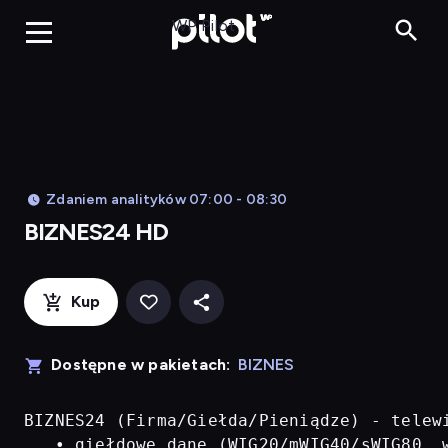
BIZNES24 H
WP Pilot
Zdaniem analityków 07:00 - 08:30
BIZNES24 HD
Kup
Dostępne w pakietach:
BIZNES
BIZNES24 (Firma/Giełda/Pieniądze) - telew
   • giełdowe dane (WIG20/mWIG40/sWIG80, w