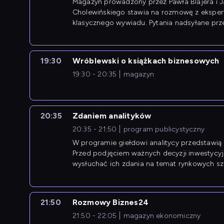
Magazyn prowadzony przez Pawła Blajera i 
Cholewińskiego stawia na rozmowę z eksper
klasycznego wywiadu. Pytania nadsyłane prz
przedsiębiorców współtworzą przebieg dysku
19:30
Wróblewski o książkach biznesowych
19:30 - 20:35
magazyn
20:35
Zdaniem analityków
20:35 - 21:50
program publicystyczny
W programie giełdowi analitycy przedstawią 
Przed podjęciem ważnych decyzji inwestycy
wysłuchać ich zdania na temat rynkowych sza
21:50
Rozmowy Biznes24
21:50 - 22:05
magazyn ekonomiczny