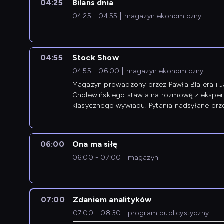
04:25
Bilans dnia
04:25 - 04:55
magazyn ekonomiczny
04:55
Stock Show
04:55 - 06:00
magazyn ekonomiczny
Magazyn prowadzony przez Pawła Blajera i 
Cholewińskiego stawia na rozmowę z eksper
klasycznego wywiadu. Pytania nadsyłane prz
przedsiębiorców współtworzą przebieg dysku
06:00
Ona ma siłę
06:00 - 07:00
magazyn
07:00
Zdaniem analityków
07:00 - 08:30
program publicystyczny