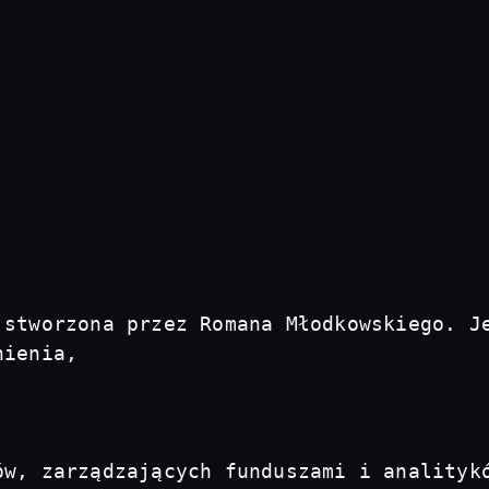
 stworzona przez Romana Młodkowskiego. Je
ienia, 

ów, zarządzających funduszami i analityk