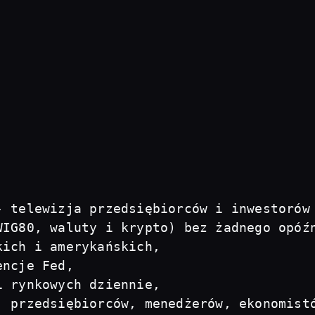
- telewizja przedsiębiorców i inwestorów
IG80, waluty i krypto) bez żadnego opóźn
ich i amerykańskich, 

ncje Fed, 

 rynkowych dziennie, 

, przedsiębiorców, menedżerów, ekonomist