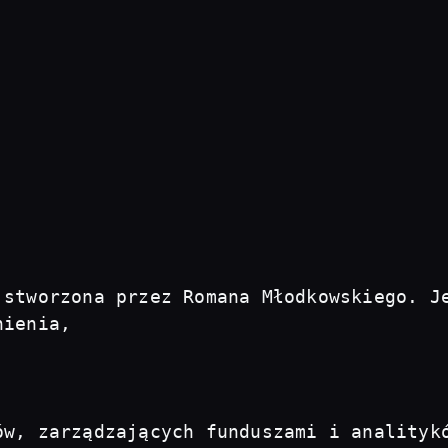
 stworzona przez Romana Młodkowskiego. Je
ienia, 

ów, zarządzających funduszami i analityk