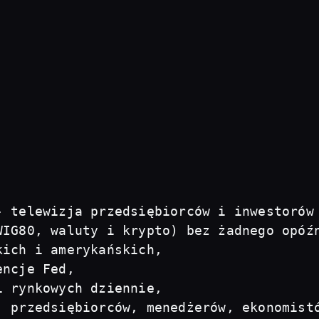
- telewizja przedsiębiorców i inwestorów
IG80, waluty i krypto) bez żadnego opóźn
ich i amerykańskich, 

ncje Fed, 

 rynkowych dziennie, 

, przedsiębiorców, menedżerów, ekonomist