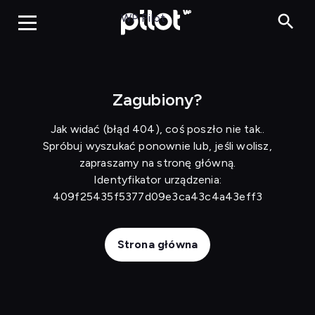
BIZNES24 H
WP Pilot
Zagubiony?
Jak widać (błąd 404), coś poszło nie tak..
Spróbuj wyszukać ponownie lub, jeśli wolisz,
zapraszamy na stronę główną.
Identyfikator urządzenia:
409f25435f5377d09e3ca43c4a43eff3
Strona główna