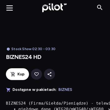
BIZNES24 H
WP Pilot
Stock Show 02:30 - 03:30
BIZNES24 HD
Kup
Dostępne w pakietach:
BIZNES
BIZNES24 (Firma/Giełda/Pieniądze) - telew
   • giełdowe dane (WIG20/mWIG40/sWIG80, w