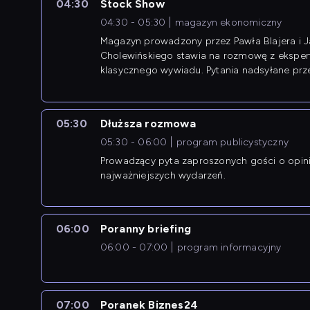
04:30
Stock Show
04:30 - 05:30
magazyn ekonomiczny
Magazyn prowadzony przez Pawła Blajera i 
Cholewińskiego stawia na rozmowę z eksper
klasycznego wywiadu. Pytania nadsyłane prz
przedsiębiorców współtworzą przebieg dysku
05:30
Dłuższa rozmowa
05:30 - 06:00
program publicystyczny
Prowadzący pyta zaproszonych gości o opin
najważniejszych wydarzeń.
06:00
Poranny briefing
06:00 - 07:00
program informacyjny
07:00
Poranek Biznes24