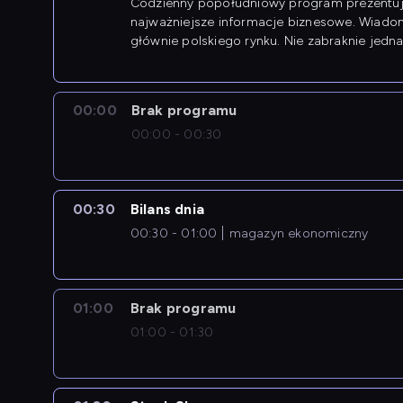
Codzienny popołudniowy program prezentuj
najważniejsze informacje biznesowe. Wiado
głównie polskiego rynku. Nie zabraknie jedna
newsów z zagranicy.
00:00
Brak programu
00:00 - 00:30
00:30
Bilans dnia
00:30 - 01:00
magazyn ekonomiczny
01:00
Brak programu
01:00 - 01:30