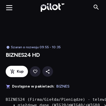
BIZNES24 H
WP Pilot
Szaran o rozwoju 09:55 - 10:35
BIZNES24 HD
Kup
Dostępne w pakietach:
BIZNES
BIZNES24 (Firma/Giełda/Pieniądze) - telew
   • giełdowe dane (WIG20/mWIG40/sWIG80, w