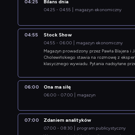
04:25
Bilans dnia
04:25 - 04:55
magazyn ekonomiczny
04:55
Stock Show
04:55 - 06:00
magazyn ekonomiczny
Magazyn prowadzony przez Pawła Blajera i 
Cholewińskiego stawia na rozmowę z eksper
klasycznego wywiadu. Pytania nadsyłane prz
przedsiębiorców współtworzą przebieg dysku
06:00
Ona ma siłę
06:00 - 07:00
magazyn
07:00
Zdaniem analityków
07:00 - 08:30
program publicystyczny