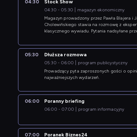
04:30
Stock Show
04:30 - 05:30
magazyn ekonomiczny
Magazyn prowadzony przez Pawła Blajera i 
Cholewińskiego stawia na rozmowę z eksper
klasycznego wywiadu. Pytania nadsyłane prz
przedsiębiorców współtworzą przebieg dysku
05:30
Dłuższa rozmowa
05:30 - 06:00
program publicystyczny
Prowadzący pyta zaproszonych gości o opin
najważniejszych wydarzeń.
06:00
Poranny briefing
06:00 - 07:00
program informacyjny
07:00
Poranek Biznes24