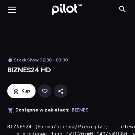
BIZNES24 H
WP Pilot
Stock Show 02:30 - 03:30
BIZNES24 HD
Kup
Dostępne w pakietach:
BIZNES
BIZNES24 (Firma/Giełda/Pieniądze) - telew
   • giełdowe dane (WIG20/mWIG40/sWIG80, w