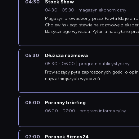
04:30
Stock Show
04:30 - 05:30
magazyn ekonomiczny
Magazyn prowadzony przez Pawła Blajera i 
Cholewińskiego stawia na rozmowę z eksper
klasycznego wywiadu. Pytania nadsyłane prz
przedsiębiorców współtworzą przebieg dysku
05:30
Dłuższa rozmowa
05:30 - 06:00
program publicystyczny
Prowadzący pyta zaproszonych gości o opin
najważniejszych wydarzeń.
06:00
Poranny briefing
06:00 - 07:00
program informacyjny
07:00
Poranek Biznes24