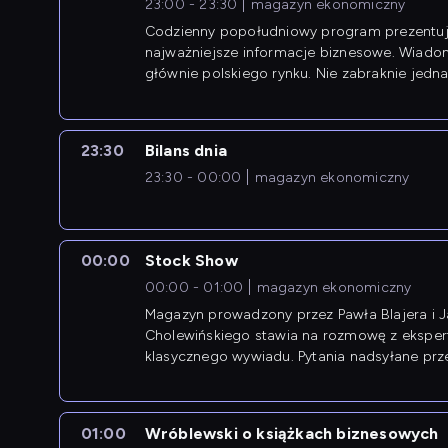
23:00 - 23:30
magazyn ekonomiczny
Codzienny popołudniowy program prezentuj
najważniejsze informacje biznesowe. Wiado
głównie polskiego rynku. Nie zabraknie jedna
newsów z zagranicy.
23:30
Bilans dnia
23:30 - 00:00
magazyn ekonomiczny
00:00
Stock Show
00:00 - 01:00
magazyn ekonomiczny
Magazyn prowadzony przez Pawła Blajera i 
Cholewińskiego stawia na rozmowę z eksper
klasycznego wywiadu. Pytania nadsyłane prz
przedsiębiorców współtworzą przebieg dysku
01:00
Wróblewski o książkach biznesowych