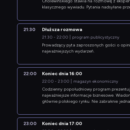
Cholewińskiego stawia na rozmowę z eksper
klasycznego wywiadu. Pytania nadsyłane prz
przedsiębiorców współtworzą przebieg dysku
21:30
Dłuższa rozmowa
21:30 - 22:00
program publicystyczny
Prowadzący pyta zaproszonych gości o opin
najważniejszych wydarzeń.
22:00
Koniec dnia 16:00
22:00 - 23:00
magazyn ekonomiczny
Codzienny popołudniowy program prezentuj
najważniejsze informacje biznesowe. Wiado
głównie polskiego rynku. Nie zabraknie jedna
newsów z zagranicy.
23:00
Koniec dnia 17:00