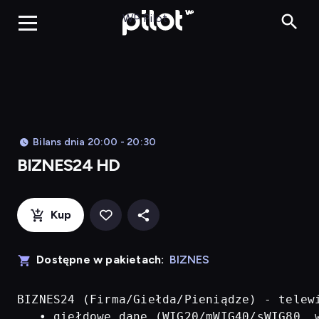
BIZNES24 H
WP Pilot
Bilans dnia 20:00 - 20:30
BIZNES24 HD
Kup
Dostępne w pakietach:
BIZNES
BIZNES24 (Firma/Giełda/Pieniądze) - telew
   • giełdowe dane (WIG20/mWIG40/sWIG80, w