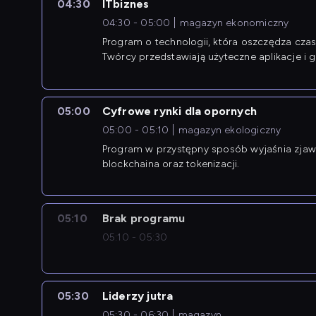
04:30
ITbiznes
04:30 - 05:00
magazyn ekonomiczny
Program o technologii, która oszczędza czas 
Twórcy przedstawiają użyteczne aplikacje i g
05:00
Cyfrowe rynki dla opornych
05:00 - 05:10
magazyn ekologiczny
Program w przystępny sposób wyjaśnia zjawi
blockchaina oraz tokenizacji.
05:10
Brak programu
05:10 - 05:30
05:30
Liderzy jutra
05:30 - 06:30
magazyn