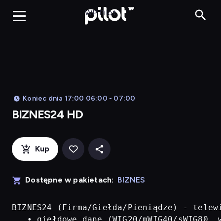
BIZNES24 H
WP Pilot
Koniec dnia 17:00 06:00 - 07:00
BIZNES24 HD
Kup
Dostępne w pakietach:
BIZNES
BIZNES24 (Firma/Giełda/Pieniądze) - telew
   • giełdowe dane (WIG20/mWIG40/sWIG80, w