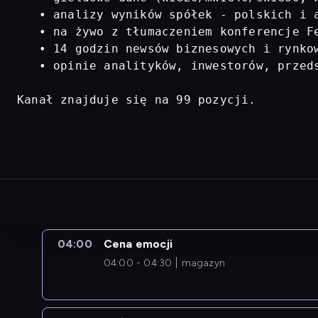
   • analizy wyników spółek - polskich i a
   • na żywo z tłumaczeniem konferencje Fe
   • 14 godzin newsów biznesowych i rynkow
   • opinie analityków, inwestorów, przed
Kanał znajduje się na 99 pozycji.
04:00
Cena emocji
04:00 - 04:30
magazyn