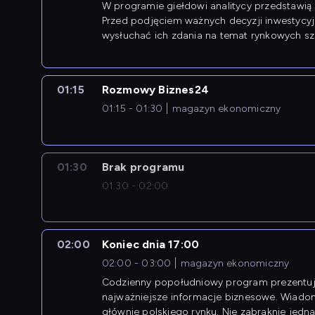
W programie giełdowi analitycy przedstawią 
Przed podjęciem ważnych decyzji inwestycy
wysłuchać ich zdania na temat rynkowych sza
01:15
Rozmowy Biznes24
01:15 - 01:30
magazyn ekonomiczny
01:30
Brak programu
01:30 - 02:00
02:00
Koniec dnia 17:00
02:00 - 03:00
magazyn ekonomiczny
Codzienny popołudniowy program prezentuj
najważniejsze informacje biznesowe. Wiado
głównie polskiego rynku. Nie zabraknie jedna