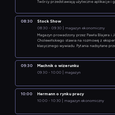
Twórcy przedstawiają użyteczne aplikacje i g
08:30
Stock Show
08:30 - 09:30
magazyn ekonomiczny
Magazyn prowadzony przez Pawła Blajera i 
Cholewińskiego stawia na rozmowę z eksper
klasycznego wywiadu. Pytania nadsyłane prz
przedsiębiorców współtworzą przebieg dysku
09:30
Machnik o wizerunku
09:30 - 10:00
magazyn
10:00
Hermann o rynku pracy
10:00 - 10:30
magazyn ekonomiczny