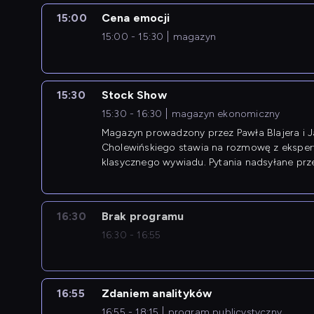
15:00
Cena emocji
15:00 - 15:30
magazyn
15:30
Stock Show
15:30 - 16:30
magazyn ekonomiczny
Magazyn prowadzony przez Pawła Blajera i 
Cholewińskiego stawia na rozmowę z eksper
klasycznego wywiadu. Pytania nadsyłane prz
przedsiębiorców współtworzą przebieg dysku
16:30
Brak programu
16:30 - 16:55
16:55
Zdaniem analityków
16:55 - 18:15
program publicystyczny