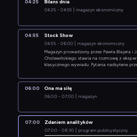
04:25
Bilans dnia
04:25 - 04:55
magazyn ekonomiczny
04:55
Stock Show
04:55 - 06:00
magazyn ekonomiczny
Magazyn prowadzony przez Pawła Blajera i 
Cholewińskiego stawia na rozmowę z eksper
klasycznego wywiadu. Pytania nadsyłane prz
przedsiębiorców współtworzą przebieg dysku
06:00
Ona ma siłę
06:00 - 07:00
magazyn
07:00
Zdaniem analityków
07:00 - 08:30
program publicystyczny