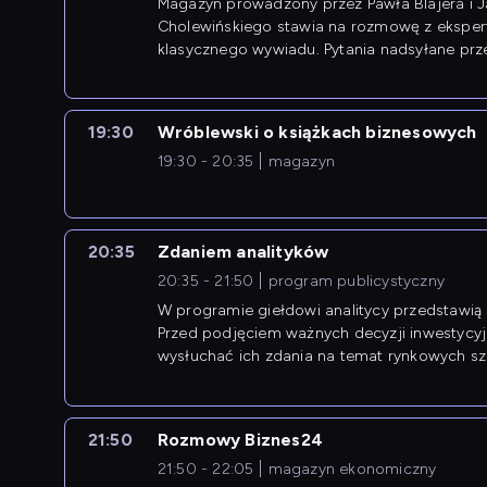
Magazyn prowadzony przez Pawła Blajera i 
Cholewińskiego stawia na rozmowę z eksper
klasycznego wywiadu. Pytania nadsyłane prz
przedsiębiorców współtworzą przebieg dysku
19:30
Wróblewski o książkach biznesowych
19:30 - 20:35
magazyn
20:35
Zdaniem analityków
20:35 - 21:50
program publicystyczny
W programie giełdowi analitycy przedstawią 
Przed podjęciem ważnych decyzji inwestycy
wysłuchać ich zdania na temat rynkowych sza
21:50
Rozmowy Biznes24
21:50 - 22:05
magazyn ekonomiczny