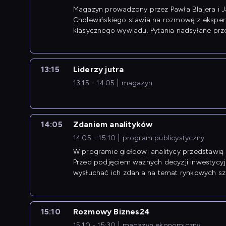
Magazyn prowadzony przez Pawła Blajera i 
Cholewińskiego stawia na rozmowę z eksper
klasycznego wywiadu. Pytania nadsyłane prz
przedsiębiorców współtworzą przebieg dysku
13:15
Liderzy jutra
13:15 - 14:05
magazyn
14:05
Zdaniem analityków
14:05 - 15:10
program publicystyczny
W programie giełdowi analitycy przedstawią 
Przed podjęciem ważnych decyzji inwestycy
wysłuchać ich zdania na temat rynkowych sza
15:10
Rozmowy Biznes24
15:10 - 15:30
magazyn ekonomiczny