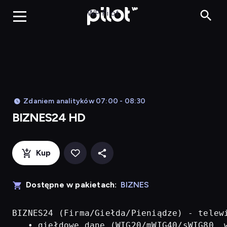
BIZNES24 H
WP Pilot
Zdaniem analityków 07:00 - 08:30
BIZNES24 HD
Kup
Dostępne w pakietach:
BIZNES
BIZNES24 (Firma/Giełda/Pieniądze) - telew
   • giełdowe dane (WIG20/mWIG40/sWIG80, w