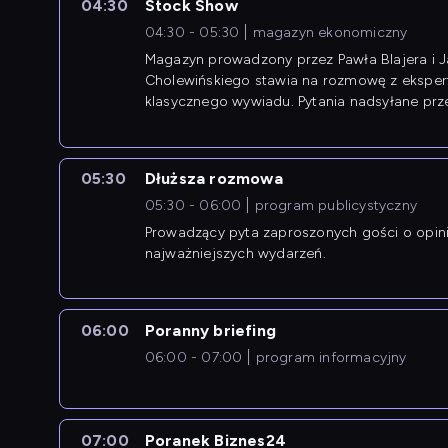
04:30
Stock Show
04:30 - 05:30
magazyn ekonomiczny
Magazyn prowadzony przez Pawła Blajera i 
Cholewińskiego stawia na rozmowę z eksper
klasycznego wywiadu. Pytania nadsyłane prz
przedsiębiorców współtworzą przebieg dysku
05:30
Dłuższa rozmowa
05:30 - 06:00
program publicystyczny
Prowadzący pyta zaproszonych gości o opin
najważniejszych wydarzeń.
06:00
Poranny briefing
06:00 - 07:00
program informacyjny
07:00
Poranek Biznes24