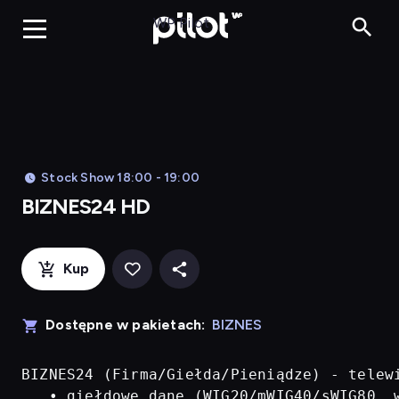
BIZNES24 H
WP Pilot
Stock Show 18:00 - 19:00
BIZNES24 HD
Kup
Dostępne w pakietach:
BIZNES
BIZNES24 (Firma/Giełda/Pieniądze) - telew
   • giełdowe dane (WIG20/mWIG40/sWIG80, w