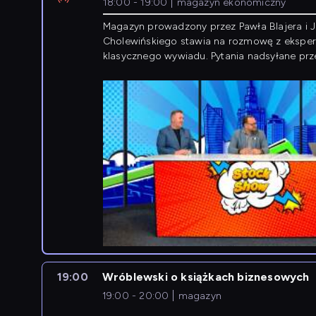
18:00 - 19:00
magazyn ekonomiczny
Magazyn prowadzony przez Pawła Blajera i 
Cholewińskiego stawia na rozmowę z eksper
klasycznego wywiadu. Pytania nadsyłane prz
przedsiębiorców współtworzą przebieg dysku
19:00
Wróblewski o książkach biznesowych
19:00 - 20:00
magazyn