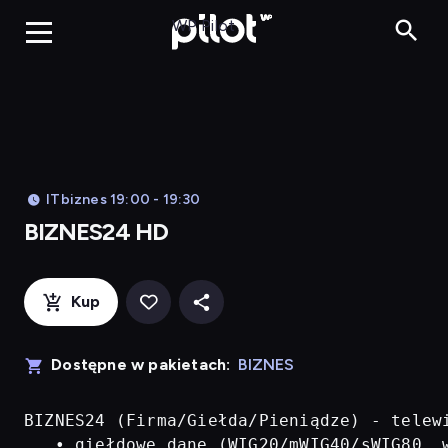
BIZNES24 H
WP Pilot
ITbiznes 19:00 - 19:30
BIZNES24 HD
Kup
Dostępne w pakietach:
BIZNES
BIZNES24 (Firma/Giełda/Pieniądze) - telew
   • giełdowe dane (WIG20/mWIG40/sWIG80, w