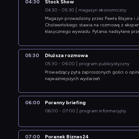
04:30
Stock Show
04:30 - 05:30
magazyn ekonomiczny
Magazyn prowadzony przez Pawła Blajera i 
Cholewińskiego stawia na rozmowę z eksper
klasycznego wywiadu. Pytania nadsyłane prz
przedsiębiorców współtworzą przebieg dysku
05:30
Dłuższa rozmowa
05:30 - 06:00
program publicystyczny
Prowadzący pyta zaproszonych gości o opin
najważniejszych wydarzeń.
06:00
Poranny briefing
06:00 - 07:00
program informacyjny
07:00
Poranek Biznes24