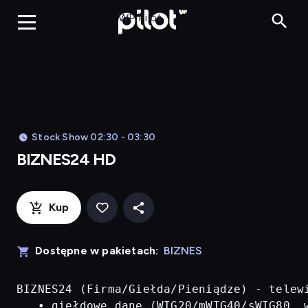
BIZNES24 H
WP Pilot
Stock Show 02:30 - 03:30
BIZNES24 HD
Kup
Dostępne w pakietach:
BIZNES
BIZNES24 (Firma/Giełda/Pieniądze) - telew
   • giełdowe dane (WIG20/mWIG40/sWIG80, w