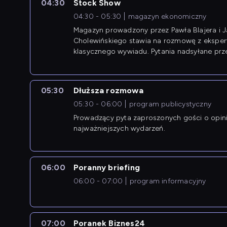
04:30
Stock Show
04:30 - 05:30
magazyn ekonomiczny
Magazyn prowadzony przez Pawła Blajera i 
Cholewińskiego stawia na rozmowę z eksper
klasycznego wywiadu. Pytania nadsyłane prz
przedsiębiorców współtworzą przebieg dysku
05:30
Dłuższa rozmowa
05:30 - 06:00
program publicystyczny
Prowadzący pyta zaproszonych gości o opin
najważniejszych wydarzeń.
06:00
Poranny briefing
06:00 - 07:00
program informacyjny
07:00
Poranek Biznes24