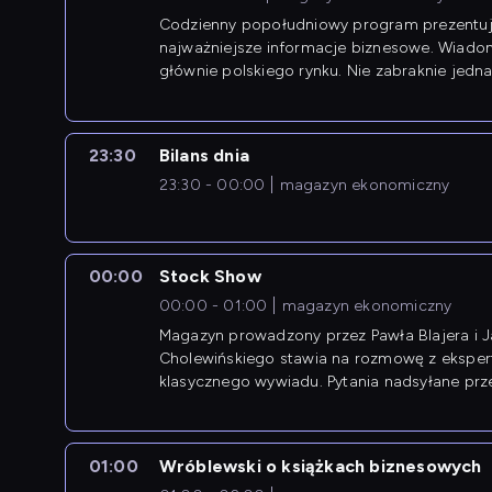
Codzienny popołudniowy program prezentuj
najważniejsze informacje biznesowe. Wiado
głównie polskiego rynku. Nie zabraknie jedna
newsów z zagranicy.
23:30
Bilans dnia
23:30 - 00:00
magazyn ekonomiczny
00:00
Stock Show
00:00 - 01:00
magazyn ekonomiczny
Magazyn prowadzony przez Pawła Blajera i 
Cholewińskiego stawia na rozmowę z eksper
klasycznego wywiadu. Pytania nadsyłane prz
przedsiębiorców współtworzą przebieg dysku
01:00
Wróblewski o książkach biznesowych