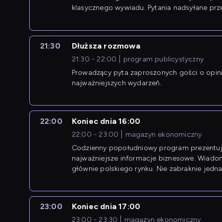
klasycznego wywiadu. Pytania nadsyłane prz
przedsiębiorców współtworzą przebieg dysku
21:30
Dłuższa rozmowa
21:30 - 22:00
program publicystyczny
Prowadzący pyta zaproszonych gości o opin
najważniejszych wydarzeń.
22:00
Koniec dnia 16:00
22:00 - 23:00
magazyn ekonomiczny
Codzienny popołudniowy program prezentuj
najważniejsze informacje biznesowe. Wiado
głównie polskiego rynku. Nie zabraknie jedna
newsów z zagranicy.
23:00
Koniec dnia 17:00
23:00 - 23:30
magazyn ekonomiczny