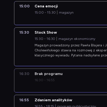
15:00
Cena emocji
15:00 - 15:30
magazyn
15:30
Stock Show
15:30 - 16:30
magazyn ekonomiczny
Magazyn prowadzony przez Pawła Blajera i 
Cholewińskiego stawia na rozmowę z eksper
klasycznego wywiadu. Pytania nadsyłane prz
przedsiębiorców współtworzą przebieg dysku
16:30
Brak programu
16:30 - 16:55
16:55
Zdaniem analityków
16:55 - 18:15
program publicystyczny