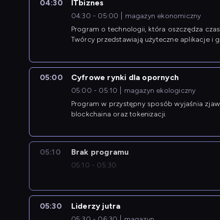
04:30
ITbiznes
04:30 - 05:00
magazyn ekonomiczny
Program o technologii, która oszczędza czas 
Twórcy przedstawiają użyteczne aplikacje i g
05:00
Cyfrowe rynki dla opornych
05:00 - 05:10
magazyn ekologiczny
Program w przystępny sposób wyjaśnia zjawi
blockchaina oraz tokenizacji.
05:10
Brak programu
05:10 - 05:30
05:30
Liderzy jutra
05:30 - 06:30
magazyn