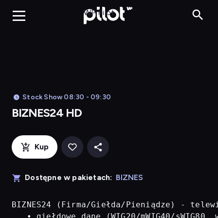
BIZNES24 H
WP Pilot
Stock Show 08:30 - 09:30
BIZNES24 HD
Kup
Dostępne w pakietach:
BIZNES
BIZNES24 (Firma/Giełda/Pieniądze) - telew
   • giełdowe dane (WIG20/mWIG40/sWIG80, w