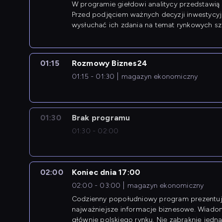
W programie giełdowi analitycy przedstawią 
Przed podjęciem ważnych decyzji inwestycy
wysłuchać ich zdania na temat rynkowych sza
01:15
Rozmowy Biznes24
01:15 - 01:30
magazyn ekonomiczny
01:30
Brak programu
01:30 - 02:00
02:00
Koniec dnia 17:00
02:00 - 03:00
magazyn ekonomiczny
Codzienny popołudniowy program prezentuj
najważniejsze informacje biznesowe. Wiado
głównie polskiego rynku. Nie zabraknie jedna