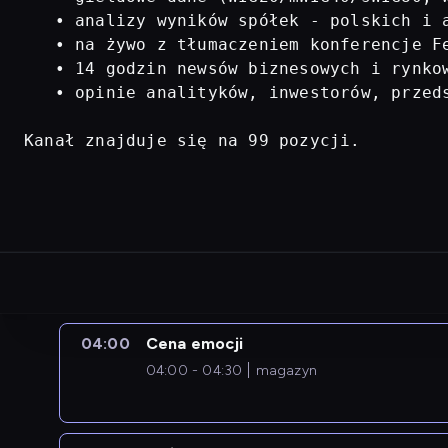
   • analizy wyników spółek - polskich i a
   • na żywo z tłumaczeniem konferencje Fe
   • 14 godzin newsów biznesowych i rynkow
   • opinie analityków, inwestorów, przed
Kanał znajduje się na 99 pozycji.
04:00
Cena emocji
04:00 - 04:30
magazyn