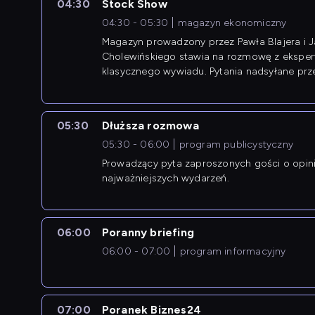
04:30
Stock Show
04:30 - 05:30
magazyn ekonomiczny
Magazyn prowadzony przez Pawła Blajera i 
Cholewińskiego stawia na rozmowę z eksper
klasycznego wywiadu. Pytania nadsyłane prz
przedsiębiorców współtworzą przebieg dysku
05:30
Dłuższa rozmowa
05:30 - 06:00
program publicystyczny
Prowadzący pyta zaproszonych gości o opin
najważniejszych wydarzeń.
06:00
Poranny briefing
06:00 - 07:00
program informacyjny
07:00
Poranek Biznes24