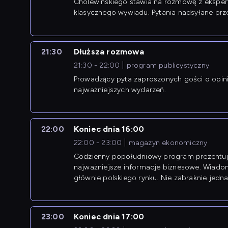
Cholewińskiego stawia na rozmowę z eksper
klasycznego wywiadu. Pytania nadsyłane prz
przedsiębiorców współtworzą przebieg dysku
21:30
Dłuższa rozmowa
21:30 - 22:00
program publicystyczny
Prowadzący pyta zaproszonych gości o opin
najważniejszych wydarzeń.
22:00
Koniec dnia 16:00
22:00 - 23:00
magazyn ekonomiczny
Codzienny popołudniowy program prezentuj
najważniejsze informacje biznesowe. Wiado
głównie polskiego rynku. Nie zabraknie jedna
newsów z zagranicy.
23:00
Koniec dnia 17:00