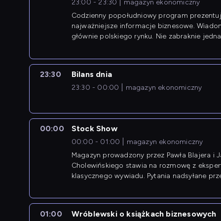
23:00 - 23:30
magazyn ekonomiczny
Codzienny popołudniowy program prezentuj
najważniejsze informacje biznesowe. Wiado
głównie polskiego rynku. Nie zabraknie jedna
newsów z zagranicy.
23:30
Bilans dnia
23:30 - 00:00
magazyn ekonomiczny
00:00
Stock Show
00:00 - 01:00
magazyn ekonomiczny
Magazyn prowadzony przez Pawła Blajera i 
Cholewińskiego stawia na rozmowę z eksper
klasycznego wywiadu. Pytania nadsyłane prz
przedsiębiorców współtworzą przebieg dysku
01:00
Wróblewski o książkach biznesowych