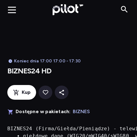
BIZNES24 H
WP Pilot
Koniec dnia 17:00 17:00 - 17:30
BIZNES24 HD
Kup
Dostępne w pakietach:
BIZNES
BIZNES24 (Firma/Giełda/Pieniądze) - telew
   • giełdowe dane (WIG20/mWIG40/sWIG80, w