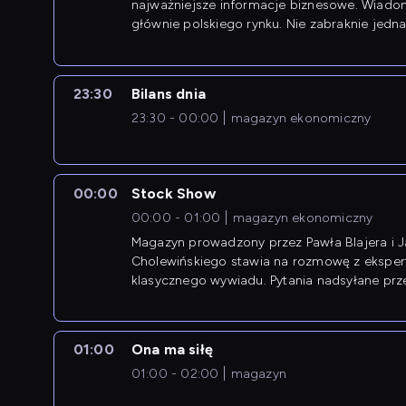
najważniejsze informacje biznesowe. Wiado
głównie polskiego rynku. Nie zabraknie jedna
newsów z zagranicy.
23:30
Bilans dnia
23:30 - 00:00
magazyn ekonomiczny
00:00
Stock Show
00:00 - 01:00
magazyn ekonomiczny
Magazyn prowadzony przez Pawła Blajera i 
Cholewińskiego stawia na rozmowę z eksper
klasycznego wywiadu. Pytania nadsyłane prz
przedsiębiorców współtworzą przebieg dysku
01:00
Ona ma siłę
01:00 - 02:00
magazyn