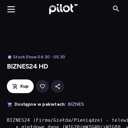
BIZNES24 H
WP Pilot
Stock Show 04:30 - 05:30
BIZNES24 HD
Kup
Dostępne w pakietach:
BIZNES
BIZNES24 (Firma/Giełda/Pieniądze) - telew
   • giełdowe dane (WIG20/mWIG40/sWIG80, w