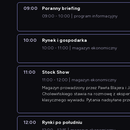
09:00
Poranny briefing
09:00 - 10:00
program informacyjny
10:00
Rynek i gospodarka
10:00 - 11:00
magazyn ekonomiczny
11:00
Stock Show
11:00 - 12:00
magazyn ekonomiczny
Magazyn prowadzony przez Pawła Blajera i 
Cholewińskiego stawia na rozmowę z eksper
klasycznego wywiadu. Pytania nadsyłane prz
przedsiębiorców współtworzą przebieg dysku
12:00
Rynki po południu