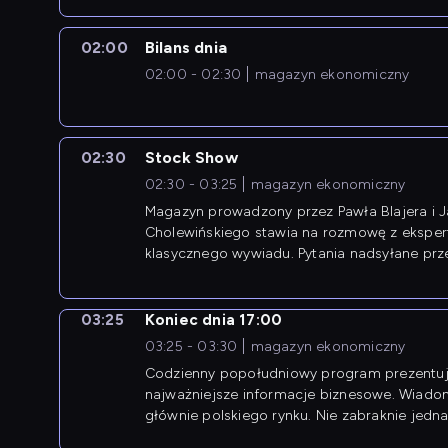
02:00
Bilans dnia
02:00 - 02:30
magazyn ekonomiczny
02:30
Stock Show
02:30 - 03:25
magazyn ekonomiczny
Magazyn prowadzony przez Pawła Blajera i 
Cholewińskiego stawia na rozmowę z eksper
klasycznego wywiadu. Pytania nadsyłane prz
przedsiębiorców współtworzą przebieg dysku
03:25
Koniec dnia 17:00
03:25 - 03:30
magazyn ekonomiczny
Codzienny popołudniowy program prezentuj
najważniejsze informacje biznesowe. Wiado
głównie polskiego rynku. Nie zabraknie jedna
newsów z zagranicy.