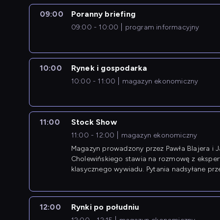
09:00
Poranny briefing
09:00 - 10:00
program informacyjny
10:00
Rynek i gospodarka
10:00 - 11:00
magazyn ekonomiczny
11:00
Stock Show
11:00 - 12:00
magazyn ekonomiczny
Magazyn prowadzony przez Pawła Blajera i 
Cholewińskiego stawia na rozmowę z eksper
klasycznego wywiadu. Pytania nadsyłane prz
przedsiębiorców współtworzą przebieg dysku
12:00
Rynki po południu