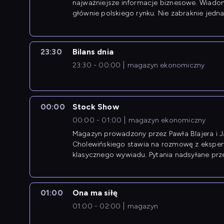
najważniejsze informacje biznesowe. Wiado
głównie polskiego rynku. Nie zabraknie jedna
newsów z zagranicy.
23:30
Bilans dnia
23:30 - 00:00
magazyn ekonomiczny
00:00
Stock Show
00:00 - 01:00
magazyn ekonomiczny
Magazyn prowadzony przez Pawła Blajera i 
Cholewińskiego stawia na rozmowę z eksper
klasycznego wywiadu. Pytania nadsyłane prz
przedsiębiorców współtworzą przebieg dysku
01:00
Ona ma siłę
01:00 - 02:00
magazyn