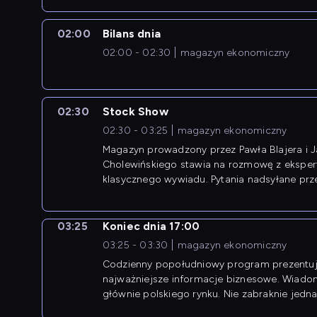
02:00
Bilans dnia
02:00 - 02:30
magazyn ekonomiczny
02:30
Stock Show
02:30 - 03:25
magazyn ekonomiczny
Magazyn prowadzony przez Pawła Blajera i 
Cholewińskiego stawia na rozmowę z eksper
klasycznego wywiadu. Pytania nadsyłane prz
przedsiębiorców współtworzą przebieg dysku
03:25
Koniec dnia 17:00
03:25 - 03:30
magazyn ekonomiczny
Codzienny popołudniowy program prezentuj
najważniejsze informacje biznesowe. Wiado
głównie polskiego rynku. Nie zabraknie jedna
newsów z zagranicy.