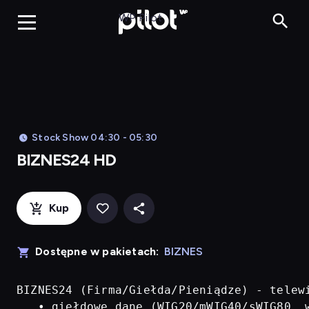
BIZNES24 H
WP Pilot
Stock Show 04:30 - 05:30
BIZNES24 HD
Kup
Dostępne w pakietach:
BIZNES
BIZNES24 (Firma/Giełda/Pieniądze) - telew
   • giełdowe dane (WIG20/mWIG40/sWIG80, w