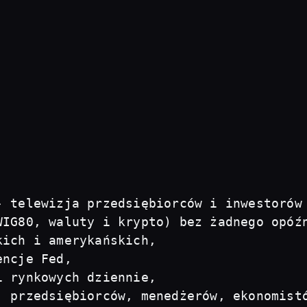
- telewizja przedsiębiorców i inwestorów
IG80, waluty i krypto) bez żadnego opóźn
ich i amerykańskich, 

ncje Fed, 

 rynkowych dziennie, 

, przedsiębiorców, menedżerów, ekonomist