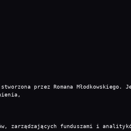
 stworzona przez Romana Młodkowskiego. Je
ienia, 

ów, zarządzających funduszami i analityk