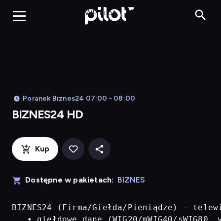
BIZNES24 H
WP Pilot
Poranek Biznes24 07:00 - 08:00
BIZNES24 HD
Kup
Dostępne w pakietach:
BIZNES
BIZNES24 (Firma/Giełda/Pieniądze) - telew
   • giełdowe dane (WIG20/mWIG40/sWIG80, w