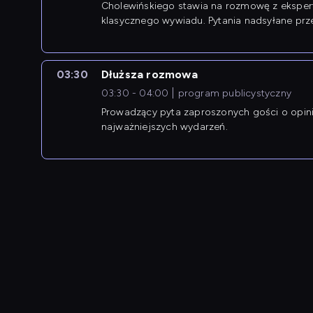
Cholewińskiego stawia na rozmowę z eksper
klasycznego wywiadu. Pytania nadsyłane prz
przedsiębiorców współtworzą przebieg dysku
03:30
Dłuższa rozmowa
03:30 - 04:00
program publicystyczny
Prowadzący pyta zaproszonych gości o opin
najważniejszych wydarzeń.