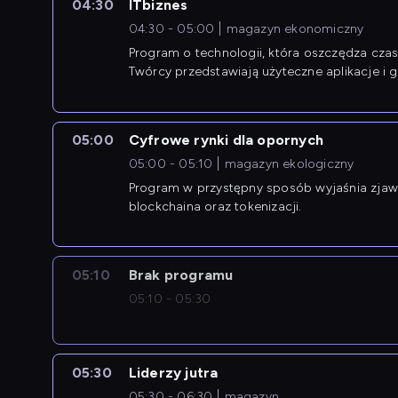
04:30
ITbiznes
04:30 - 05:00
magazyn ekonomiczny
Program o technologii, która oszczędza czas 
Twórcy przedstawiają użyteczne aplikacje i g
05:00
Cyfrowe rynki dla opornych
05:00 - 05:10
magazyn ekologiczny
Program w przystępny sposób wyjaśnia zjawi
blockchaina oraz tokenizacji.
05:10
Brak programu
05:10 - 05:30
05:30
Liderzy jutra
05:30 - 06:30
magazyn