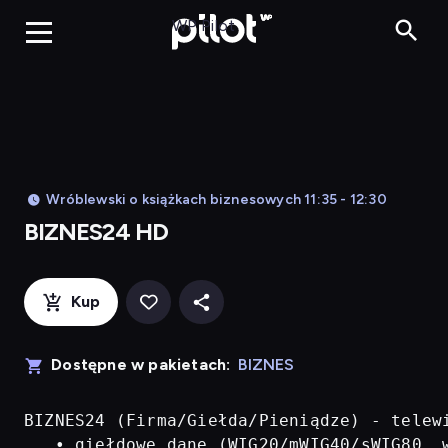
BIZNES24 H
WP Pilot
Wróblewski o książkach biznesowych 11:35 - 12:30
BIZNES24 HD
Kup
Dostępne w pakietach:
BIZNES
BIZNES24 (Firma/Giełda/Pieniądze) - telew
   • giełdowe dane (WIG20/mWIG40/sWIG80, w