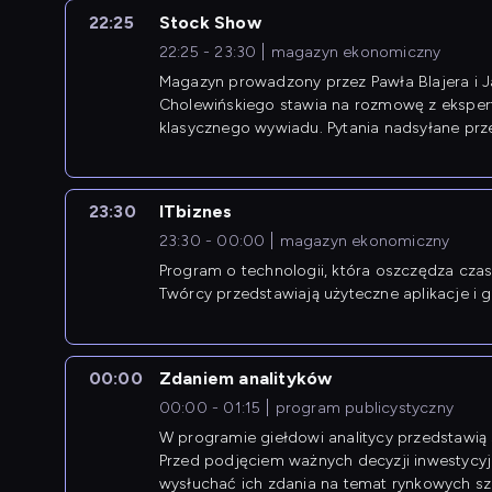
22:25
Stock Show
22:25 - 23:30
magazyn ekonomiczny
Magazyn prowadzony przez Pawła Blajera i 
Cholewińskiego stawia na rozmowę z eksper
klasycznego wywiadu. Pytania nadsyłane prz
przedsiębiorców współtworzą przebieg dysku
23:30
ITbiznes
23:30 - 00:00
magazyn ekonomiczny
Program o technologii, która oszczędza czas 
Twórcy przedstawiają użyteczne aplikacje i g
00:00
Zdaniem analityków
00:00 - 01:15
program publicystyczny
W programie giełdowi analitycy przedstawią 
Przed podjęciem ważnych decyzji inwestycy
wysłuchać ich zdania na temat rynkowych sza