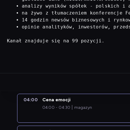
   • analizy wyników spółek - polskich i a
   • na żywo z tłumaczeniem konferencje Fe
   • 14 godzin newsów biznesowych i rynkow
   • opinie analityków, inwestorów, przed
Kanał znajduje się na 99 pozycji.
04:00
Cena emocji
04:00 - 04:30
magazyn