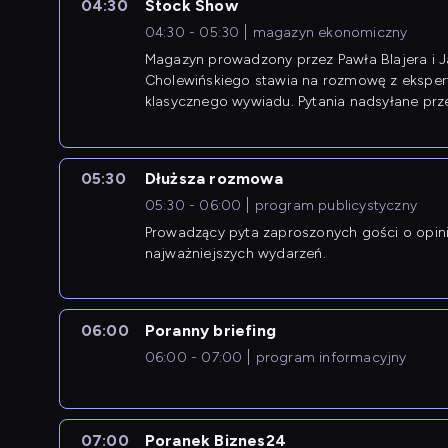
04:30
Stock Show
04:30 - 05:30
magazyn ekonomiczny
Magazyn prowadzony przez Pawła Blajera i 
Cholewińskiego stawia na rozmowę z eksper
klasycznego wywiadu. Pytania nadsyłane prz
przedsiębiorców współtworzą przebieg dysku
05:30
Dłuższa rozmowa
05:30 - 06:00
program publicystyczny
Prowadzący pyta zaproszonych gości o opin
najważniejszych wydarzeń.
06:00
Poranny briefing
06:00 - 07:00
program informacyjny
07:00
Poranek Biznes24