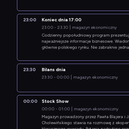
newsów z zagranicy.
23:00
Koniec dnia 17:00
23:00 - 23:30
magazyn ekonomiczny
Codzienny popołudniowy program prezentuj
najważniejsze informacje biznesowe. Wiado
głównie polskiego rynku. Nie zabraknie jedna
newsów z zagranicy.
23:30
Bilans dnia
23:30 - 00:00
magazyn ekonomiczny
00:00
Stock Show
00:00 - 01:00
magazyn ekonomiczny
Magazyn prowadzony przez Pawła Blajera i 
Cholewińskiego stawia na rozmowę z eksper
klasycznego wywiadu. Pytania nadsyłane prz