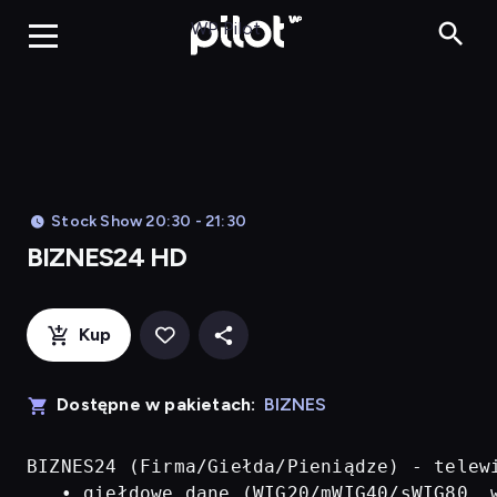
BIZNES24 H
WP Pilot
Stock Show 20:30 - 21:30
BIZNES24 HD
Kup
Dostępne w pakietach:
BIZNES
BIZNES24 (Firma/Giełda/Pieniądze) - telew
   • giełdowe dane (WIG20/mWIG40/sWIG80, w