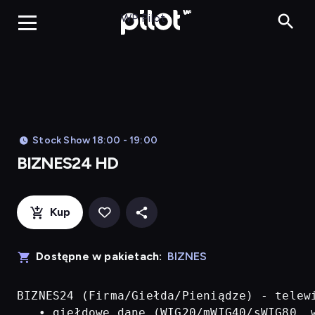
BIZNES24 H
WP Pilot
Stock Show 18:00 - 19:00
BIZNES24 HD
Kup
Dostępne w pakietach:
BIZNES
BIZNES24 (Firma/Giełda/Pieniądze) - telew
   • giełdowe dane (WIG20/mWIG40/sWIG80, w