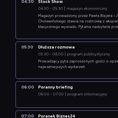
04:30
Stock Show
04:30 - 05:30
magazyn ekonomiczny
Magazyn prowadzony przez Pawła Blajera i 
Cholewińskiego stawia na rozmowę z eksper
klasycznego wywiadu. Pytania nadsyłane prz
przedsiębiorców współtworzą przebieg dysku
05:30
Dłuższa rozmowa
05:30 - 06:00
program publicystyczny
Prowadzący pyta zaproszonych gości o opin
najważniejszych wydarzeń.
06:00
Poranny briefing
06:00 - 07:00
program informacyjny
07:00
Poranek Biznes24