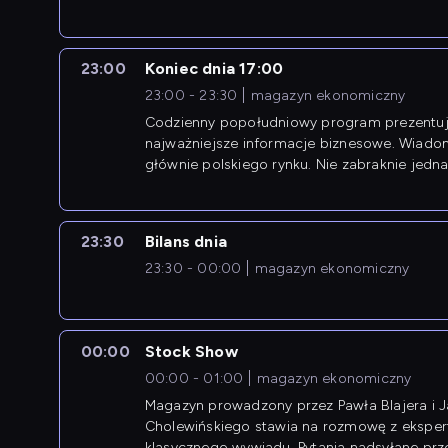
newsów z zagranicy.
23:00
Koniec dnia 17:00
23:00 - 23:30
magazyn ekonomiczny
Codzienny popołudniowy program prezentuj
najważniejsze informacje biznesowe. Wiado
głównie polskiego rynku. Nie zabraknie jedna
newsów z zagranicy.
23:30
Bilans dnia
23:30 - 00:00
magazyn ekonomiczny
00:00
Stock Show
00:00 - 01:00
magazyn ekonomiczny
Magazyn prowadzony przez Pawła Blajera i 
Cholewińskiego stawia na rozmowę z eksper
klasycznego wywiadu. Pytania nadsyłane prz