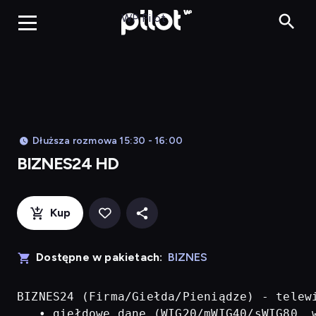
BIZNES24 H
WP Pilot
Dłuższa rozmowa 15:30 - 16:00
BIZNES24 HD
Kup
Dostępne w pakietach:
BIZNES
BIZNES24 (Firma/Giełda/Pieniądze) - telew
   • giełdowe dane (WIG20/mWIG40/sWIG80, w