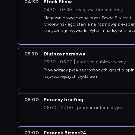
04:30
Stock Show
04:30 - 05:30
magazyn ekonomiczny
Magazyn prowadzony przez Pawła Blajera i 
Cholewińskiego stawia na rozmowę z eksper
klasycznego wywiadu. Pytania nadsyłane prz
przedsiębiorców współtworzą przebieg dysku
05:30
Dłuższa rozmowa
05:30 - 06:00
program publicystyczny
Prowadzący pyta zaproszonych gości o opin
najważniejszych wydarzeń.
06:00
Poranny briefing
06:00 - 07:00
program informacyjny
07:00
Poranek Biznes24